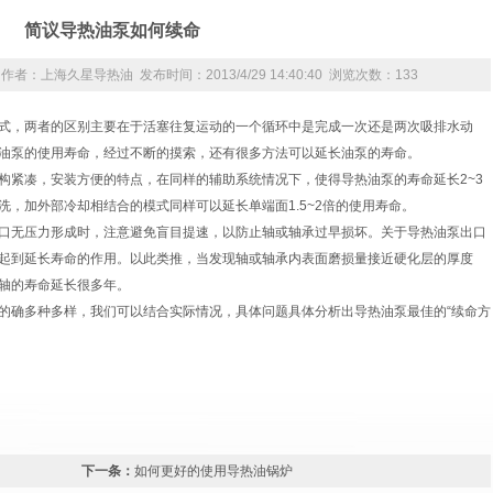
简议导热油泵如何续命
com 作者：上海久星导热油 发布时间：2013/4/29 14:40:40 浏览次数：
133
式，两者的区别主要在于活塞往复运动的一个循环中是完成一次还是两次吸排水动
油泵的使用寿命，经过不断的摸索，还有很多方法可以延长油泵的寿命。
构紧凑，安装方便的特点，在同样的辅助系统情况下，使得导热油泵的寿命延长2~3
，加外部冷却相结合的模式同样可以延长单端面1.5~2倍的使用寿命。
口无压力形成时，注意避免盲目提速，以防止轴或轴承过早损坏。关于导热油泵出口
起到延长寿命的作用。以此类推，当发现轴或轴承内表面磨损量接近硬化层的厚度
轴的寿命延长很多年。
的确多种多样，我们可以结合实际情况，具体问题具体分析出导热油泵最佳的“续命方
下一条：
如何更好的使用导热油锅炉