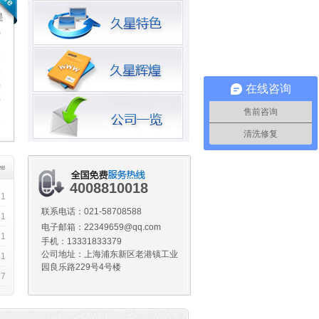
是
炉
油
家
善
在线咨询
有
售前咨询
清洗修复
4008810018
31
联系电话：
021-58708588
31
电子邮箱：22349659@qq.com
31
手机：13331833379
公司地址：上海浦东新区老港镇工业
31
园良乐路229号4号楼
27