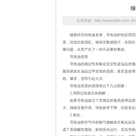
综
文章来源：http://www.qd9x.co
随着经济的快速发展，导热油炉的应用范
度，但也比较混乱。据相关数据统计，全国生
量问题，从而产生了一些不必要的事故。
导热油变质
导热油的稳定性和氧化安定性是油品质量
最容易发生油品过早变质的原因，甚至是使用
热、爆管，进而引起火灾。
导热油
变质的原因有以下几点因素：
1.局部过热发生热裂解：
如果导热油超过了其规定的最高使用温度
大、残碳含量升高、传热效率下降、结焦老化
2.氧化：
导热油和空气中的氧气接触发生氧化反应
成了系统酸性腐蚀，影响安全运行。其实导热