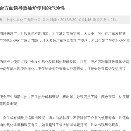
合方面谈导热油炉使用的危险性
m/ 作者：上海久星化工有限公司 发布时间：2013/6/30 10:04:46 浏览次数：
214
围越来越广，且数量也不断增加。为了满足市场需求，大大小小的生产厂家发展速
产导热油炉的厂家近70家，且大多数厂家不具有生产资格，所以引发了导热油炉的质
的标准，使用过程中会发生氧化反应和热裂解反应。注意，液相强制循环热载体炉是
一两年就出现变质老化，不仅给企业带来重大经济损失，且还会导致锅炉受热面过
便会产生局部过热，产生热分解和缩聚，析出碳，导致闪点下降、颜色变深、粘度增
等现象出现。
，会生成有机酸并缩聚成胶泥，增加油品黏度，不仅降低了介质的使用寿命，且还造
油的氧化速度和温度有关，如果超过了最大油温规定范围，且会出现氧化现象。